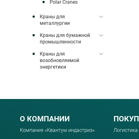
Polar Cranes
Краны для
металлургии
Краны для бумажной
промышленности
Краны для
возобновляемой
энергетики
Menu footer
О КОМПАНИИ
ПОКУ
Компания «Квантум индастриз»
Логистика