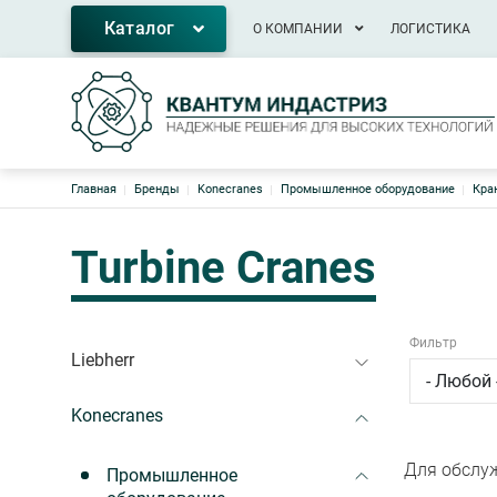
Основная навигация
Каталог
О КОМПАНИИ
ЛОГИСТИКА
Строка навигации
Главная
Бренды
Konecranes
Промышленное оборудование
Кра
Turbine Cranes
Фильтр
Liebherr
Konecranes
Для обслуж
Промышленное