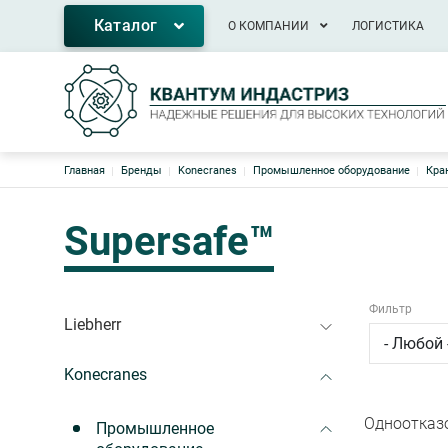
Основная навигация
Каталог
О КОМПАНИИ
ЛОГИСТИКА
Строка навигации
Главная
Бренды
Konecranes
Промышленное оборудование
Кра
Supersafe™
Фильтр
Liebherr
Konecranes
Одноотказо
Промышленное