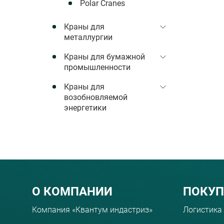
Polar Cranes
Краны для
металлургии
Краны для бумажной
промышленности
Краны для
возобновляемой
энергетики
Menu footer
О КОМПАНИИ
ПОКУ
Компания «Квантум индастриз»
Логистика