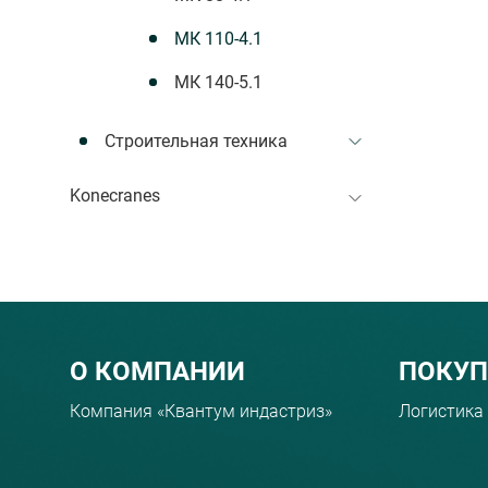
МК 110-4.1
МК 140-5.1
Строительная техника
Konecranes
Menu footer
О КОМПАНИИ
ПОКУ
Компания «Квантум индастриз»
Логистика