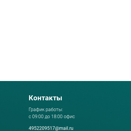
Контакты
График работы:
с 09:00 до 18:00 офис
4952209517@mail.ru