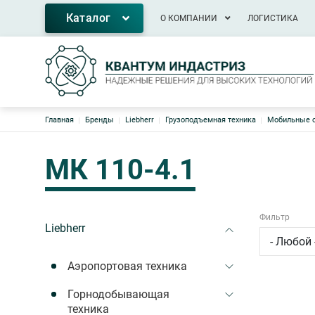
Основная навигация
Каталог
О КОМПАНИИ
ЛОГИСТИКА
Строка навигации
Главная
Бренды
Liebherr
Грузоподъемная техника
Мобильные с
МК 110-4.1
Фильтр
Liebherr
Аэропортовая техника
Горнодобывающая
техника