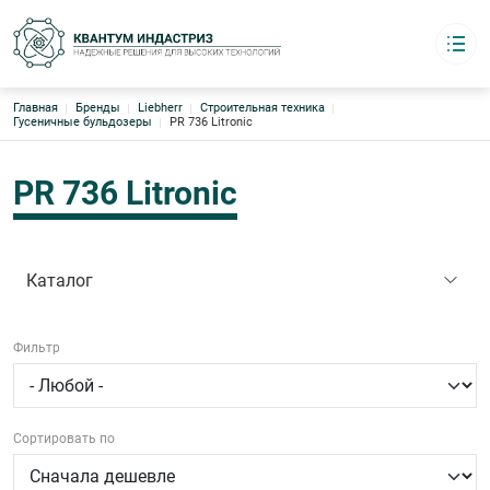
Строка навигации
Главная
Бренды
Liebherr
Строительная техника
Квантум индастриз
Гусеничные бульдозеры
PR 736 Litronic
Надёжные решения для высоких технологий
Каталог
Основная навигация
О компании
PR 736 Litronic
Логистика
Бренды
Склады Европа · Азия · США
Контакты
Каталог
8 (495) 220-95-17
Фильтр
График работы:
с 09:00 до 18:00 офис
4952209517@mail.ru
Сортировать по