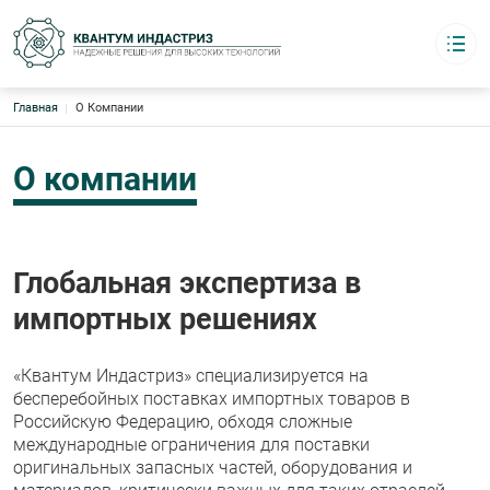
Строка навигации
Главная
О Компании
Квантум индастриз
Надёжные решения для высоких технологий
Каталог
О компании
Основная навигация
О компании
Логистика
Бренды
Склады Европа · Азия · США
Глобальная экспертиза в
Контакты
импортных решениях
8 (495) 220-95-17
График работы:
«Квантум Индастриз» специализируется на
с 09:00 до 18:00 офис
4952209517@mail.ru
бесперебойных поставках импортных товаров в
Российскую Федерацию, обходя сложные
международные ограничения для поставки
оригинальных запасных частей, оборудования и