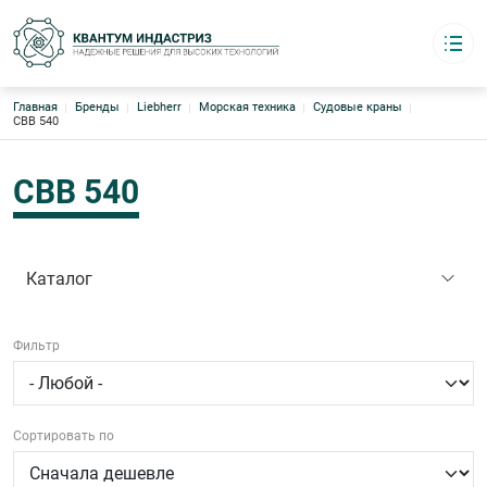
Строка навигации
Главная
Бренды
Liebherr
Морская техника
Судовые краны
Квантум индастриз
CBB 540
Надёжные решения для высоких технологий
Каталог
Основная навигация
О компании
CBB 540
Логистика
Бренды
Склады Европа · Азия · США
Контакты
Каталог
8 (495) 220-95-17
Фильтр
График работы:
с 09:00 до 18:00 офис
4952209517@mail.ru
Сортировать по