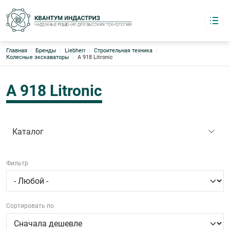
Строка навигации
Главная
Бренды
Liebherr
Строительная техника
Квантум индастриз
Колесные экскаваторы
A 918 Litronic
Надёжные решения для высоких технологий
Каталог
Основная навигация
О компании
A 918 Litronic
Логистика
Бренды
Склады Европа · Азия · США
Контакты
Каталог
8 (495) 220-95-17
Фильтр
График работы:
с 09:00 до 18:00 офис
4952209517@mail.ru
Сортировать по