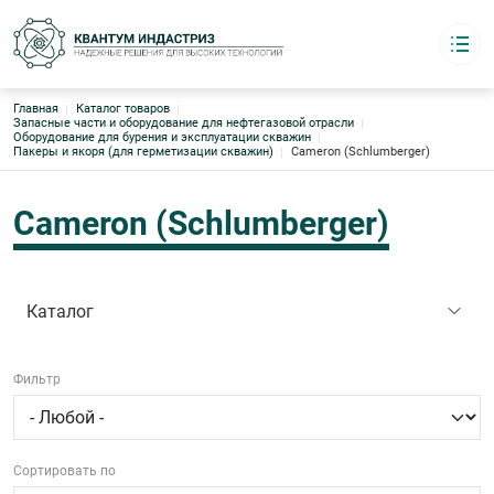
Строка навигации
Главная
Каталог товаров
Квантум индастриз
Запасные части и оборудование для нефтегазовой отрасли
Надёжные решения для высоких технологий
Оборудование для бурения и эксплуатации скважин
Пакеры и якоря (для герметизации скважин)
Cameron (Schlumberger)
Каталог
Основная навигация
О компании
Логистика
Cameron (Schlumberger)
Бренды
Склады Европа · Азия · США
Контакты
Каталог
8 (495) 220-95-17
График работы:
с 09:00 до 18:00 офис
Фильтр
4952209517@mail.ru
Сортировать по