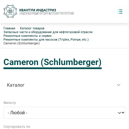
Строка навигации
Главная
Каталог товаров
Квантум индастриз
Запасные части и оборудование для нефтегазовой отрасли
Надёжные решения для высоких технологий
Ремонтные комплекты и сервис
Ремонтные комплекты для насосов (Triplex, Pompe, etc.)
Каталог
Cameron (Schlumberger)
Основная навигация
О компании
Логистика
Cameron (Schlumberger)
Бренды
Склады Европа · Азия · США
Контакты
Каталог
8 (495) 220-95-17
График работы:
с 09:00 до 18:00 офис
4952209517@mail.ru
Фильтр
Сортировать по